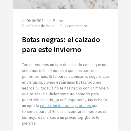
20/10/2016
Primeriti
en
Artículos de Moda
2 comentarios
Botas
negras:
Botas negras: el calzado
el
calzado
para este invierno
para
este
invierno
Todas tenemos un tipo de calzado con el que nos
sentimos más cómodas o que nos apetece
ponernos más. Si te paras a pensarlo, seguro que
entre tus opciones están unas botas/botines
negros. Si todavía no te has hecho con un modelo
que te sea lo suficientemente cómodo para
ponértelo a diario, ¿a qué esperas? ¿Has echado
un ojo a la
colección de botas y botines
que
tenemos para ti? En ella encontrarás modelos de
las mejores marcas a un precio top. ¡No te lo
pierdas!