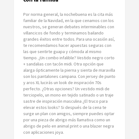
Por norma general, la nochebuena es la cita más
familiar de la Navidad, en la que cenamos con los
nuestros, se generan debates interminables con
villancicos de fondo y terminamos bailando
grandes éxitos entre todos. Para una ocasión así,
te recomendamos hacer apuestas seguras con
las que sentirte guapa y cómoda al mismo
tiempo. ¿Un combo infalible? Vestido negro corto
+ sandalias con tacón midi. Otra opción que
alarga ópticamente la pierna y sienta de maravilla
son los pantalones campana. Con jersey de punto
y aros XL lucirás un look de inspiración 70s
perfecto. ¿Otras opciones? Un vestido midi de
terciopelo, un mono en tejido satinado o un traje
sastre de inspiración masculina ¿El truco para
elevar estos looks? Si después de la cena te
surge un plan con amigos, siempre puedes optar
por una pieza de abrigo más llamativa como un
abrigo de pelo en animal print o una blazer negra
con aplicaciones joya.