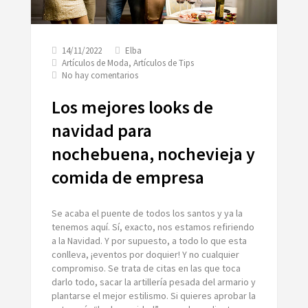
14/11/2022
Elba
Artículos de Moda
,
Artículos de Tips
en
No hay comentarios
Los
mejores
Los mejores looks de
looks
de
navidad para
navidad
nochebuena, nochevieja y
para
nochebuena,
comida de empresa
nochevieja
y
comida
de
Se acaba el puente de todos los santos y ya la
empresa
tenemos aquí. Sí, exacto, nos estamos refiriendo
a la Navidad. Y por supuesto, a todo lo que esta
conlleva, ¡eventos por doquier! Y no cualquier
compromiso. Se trata de citas en las que toca
darlo todo, sacar la artillería pesada del armario y
plantarse el mejor estilismo. Si quieres aprobar la