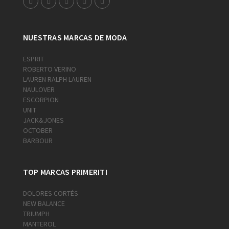
NUESTRAS MARCAS DE MODA
ESPRIT
ROBERTO VERINO
LAUREN RALPH LAUREN
NAULOVER
ESCORPION
UNIT
JACK&JONES
OCTOBER
BARBOUR
TOP MARCAS PRIMERITI
DOLORES CORTÉS
NEW BALANCE
TRIUMPH
MANTEROL