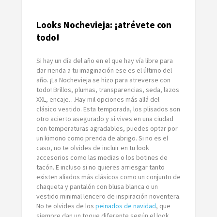
Looks Nochevieja: ¡atrévete con
todo!
Si hay un día del año en el que hay vía libre para
dar rienda a tu imaginación ese es el último del
año. ¡La Nochevieja se hizo para atreverse con
todo! Brillos, plumas, transparencias, seda, lazos
XXL, encaje…Hay mil opciones más allá del
clásico vestido. Esta temporada, los plisados son
otro acierto asegurado y si vives en una ciudad
con temperaturas agradables, puedes optar por
un kimono como prenda de abrigo. Si no es el
caso, no te olvides de incluir en tu look
accesorios como las medias o los botines de
tacón. E incluso si no quieres arriesgar tanto
existen aliados más clásicos como un conjunto de
chaqueta y pantalón con blusa blanca o un
vestido minimal lencero de inspiración noventera.
No te olvides de los
peinados de navidad
, que
siempre dan un toque diferente según el look