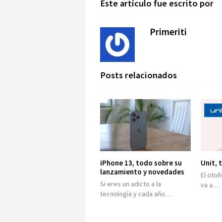
Este artículo fue escrito por
Primeriti
Posts relacionados
iPhone 13, todo sobre su
Unit, 
lanzamiento y novedades
El otoñ
Si eres un adicto a la
va a…
tecnología y cada año…