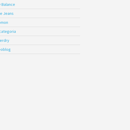
 Balance
e Jeans
omon
 categoria
erdry
eoblog