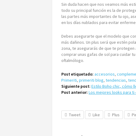
Sin duda hacen que nos veamos más esti
todo su principal función es la de proteg
las partes más importantes de tu ojo, as
en los días nublados para evitar enferme
Debes asegurarte que el modelo que com
más dañinos. Un plus será que estén pola
zona, te asegurarás de que te protegen 
comprar unas gafas de sol para cuidar 
oftalmólogo.
Post etiquetado:
accesorios
,
compleme
Primeriti
,
primeriti blog
,
tendencias
,
ten
Siguiente post:
Estilo Boho chic, cómo ll
Post anterior:
Los mejores looks para ti 
Tweet
Like
Plus
Pi