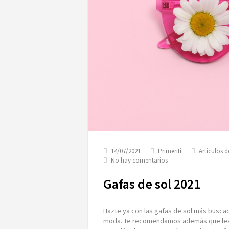
14/07/2021
Primeriti
Artículos 
en
No hay comentarios
Gafas
de
Gafas de sol 2021
sol
2021
Hazte ya con las gafas de sol más buscada
moda. Te recomendamos además que le