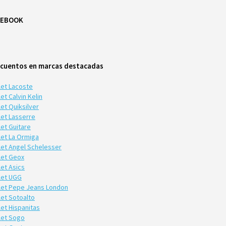
CEBOOK
cuentos en marcas destacadas
let Lacoste
et Calvin Kelin
et Quiksilver
let Lasserre
let Guitare
let La Ormiga
let Angel Schelesser
let Geox
let Asics
let UGG
let Pepe Jeans London
let Sotoalto
let Hispanitas
let Sogo