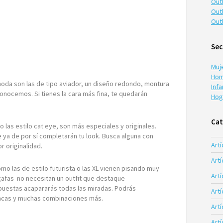
Out
Out
Out
Sec
Muj
Hom
da son las de tipo aviador, un diseño redondo, montura
Infa
conocemos. Si tienes la cara más fina, te quedarán
Hog
Cat
o las estilo cat eye, son más especiales y originales.
 ya de por sí completarán tu look. Busca alguna con
Artí
 originalidad.
Artí
mo las de estilo futurista o las XL vienen pisando muy
Artí
gafas no necesitan un outfit que destaque
puestas acapararás todas las miradas. Podrás
Art
acas y muchas combinaciones más.
Art
Art