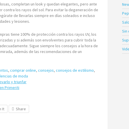
losas, completan un look y quedan elegantes, pero ante
New
er contra los rayos del sol. Para evitar la degeneración de
Pep
egúrate de llevarlas siempre en días soleados e incluso
dades y lesiones.
Sal
Sin
pras tiene 100% de protección contra los rayos UV, los
Sup
rizadas y si además son envolventes para cubrir toda la
adecuadamente. Sigue siempre los consejos a la hora de
Vid
tu mirada, además de las recomendaciones de un
ntos
,
comprar online
,
consejos
,
consejos de estilismo
,
dencias de moda
evarlo y triunfar
en Primeriti
n It
Share