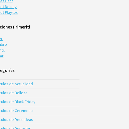
let Gant
let Delsey
let Playtex
ciones Primeriti
er
bre
ntil
ar
egorías
culos de Actualidad
culos de Belleza
culos de Black Friday
ículos de Ceremonia
ículos de Decoideas
ículos de Deportes