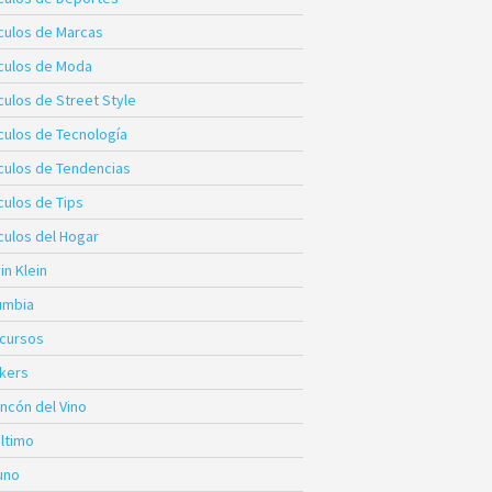
ículos de Marcas
ículos de Moda
culos de Street Style
ículos de Tecnología
ículos de Tendencias
culos de Tips
culos del Hogar
in Klein
umbia
cursos
kers
incón del Vino
Último
uno