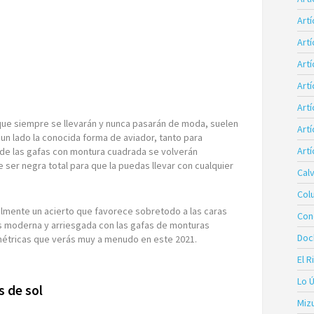
Art
Art
Artí
Art
Art
ue siempre se llevarán y nunca pasarán de moda, suelen
Artí
 un lado la conocida forma de aviador, tanto para
Artí
de las gafas con montura cuadrada se volverán
 ser negra total para que la puedas llevar con cualquier
Calv
Col
ualmente un acierto que favorece sobretodo a las caras
Con
s moderna y arriesgada con las gafas de monturas
Doc
métricas que verás muy a menudo en este 2021.
El R
Lo 
s de sol
Miz