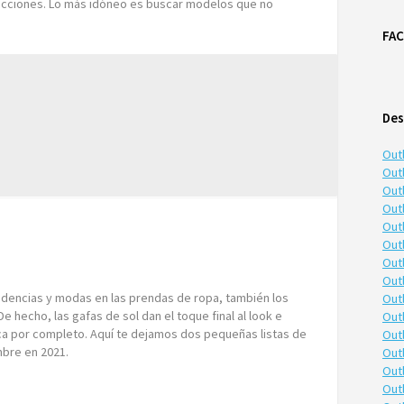
facciones. Lo más idóneo es buscar modelos que no
FA
Des
Out
Outl
Outl
Out
Out
Out
Out
Out
dencias y modas en las prendas de ropa, también los
Out
De hecho, las gafas de sol dan el toque final al look e
Out
ca por completo. Aquí te dejamos dos pequeñas listas de
Out
mbre en 2021.
Out
Out
Out