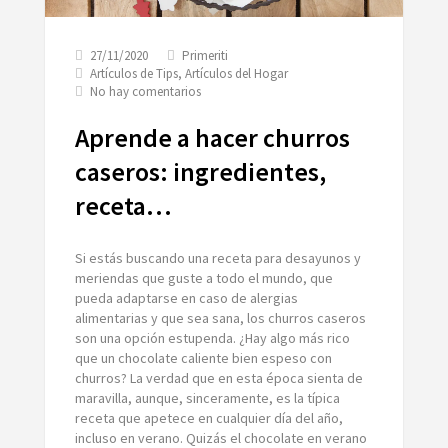
27/11/2020
Primeriti
Artículos de Tips
,
Artículos del Hogar
en
No hay comentarios
Aprende
a
Aprende a hacer churros
hacer
churros
caseros: ingredientes,
caseros:
receta…
ingredientes,
receta…
Si estás buscando una receta para desayunos y
meriendas que guste a todo el mundo, que
pueda adaptarse en caso de alergias
alimentarias y que sea sana, los churros caseros
son una opción estupenda. ¿Hay algo más rico
que un chocolate caliente bien espeso con
churros? La verdad que en esta época sienta de
maravilla, aunque, sinceramente, es la típica
receta que apetece en cualquier día del año,
incluso en verano. Quizás el chocolate en verano