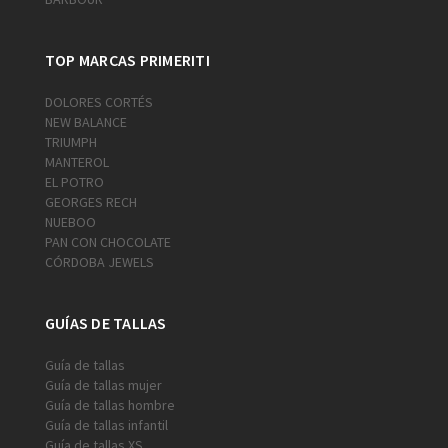
TOP MARCAS PRIMERITI
DOLORES CORTÉS
NEW BALANCE
TRIUMPH
MANTEROL
EL POTRO
GEORGES RECH
NUEBOO
PAN CON CHOCOLATE
CÓRDOBA JEWELS
GUÍAS DE TALLAS
Guía de tallas
Guía de tallas mujer
Guía de tallas hombre
Guía de tallas infantil
Guía de tallas XS