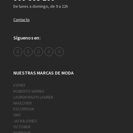
De lunes a domingo, de 9 a 22h
Contacto
Síguenos en:
NUESTRAS MARCAS DE MODA
ESPRIT
ROBERTO VERINO
LAUREN RALPH LAUREN
NAULOVER
ESCORPION
UNIT
JACK&JONES
OCTOBER
BARBOUR