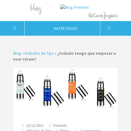
HAZTE SOCIO
Blog
»
Artículos de Tips
»
¿Cuándo tengo que empezar a
usar sérum?
15/12/2013
Primeriti
en
Artículos de Tips
,
Lo Último
1 comentario