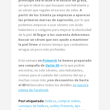
preocupe sea el acné o el exceso de grasa
,
así que lo ideal es que busques una hidratante y
un sérum que regulen el exceso de sebo.
A
partir de los treinta ya empiezan a aparecer
las primeras marcas de expresión
, por lo que
podemos empezar a usar sérums con ácido
hialurónico o colágeno para mejorar la elasticidad
de la piel.
Al llegar a los cuarenta deberemos
buscar un sérum que nos ayude a mantener
la piel firme
al mismo tiempo que combatimos
arrugas un poco más profundas.
Esta semana
en
Primeriti
te hemos preparado
una campaña de
Optin 3D
en la que podrás
encontrar, no solo sérums, sino hidratantes,
cremas para el cuidado del contorno del ojo y
muchas cosas más
¡con descuentos de hasta
el 85%!
Descubre todos los detalles
en nuestra
página de Facebook
.
Post etiquetado:
belleza
,
comprar online
,
consejos de belleza
,
outlet
,
Primeriti
,
tips