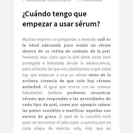
¿Cuándo
tengo
¿Cuándo tengo que
que
empezar
empezar a usar sérum?
a
usar
sérum?
Muchas mujeres se preguntan a menudo
cuál es
la edad adecuada para incluir un sérum
dentro de su rutina de cuidado de la piel
.
Tenemos muy claro que la piel debe estar bien
protegida e hidratada desde la adolescencia,
pero el hecho de que nos planteemos a qué edad
hay que empezar a usar un sérum
viene de la
errónea creencia de que solo hay sérums
antiedad.
Al igual que ocurre con las cremas
hidratantes también
podemos encontrar
sérums que responden a las necesidades de
cada tipo de piel, como por ejemplo calmar
las pieles sensibles o matificar aquellas con
exceso de grasa
. El quid de la cuestión está
pues en encontrar el adecuado a nuestra piel en
cada etapa de nuestra vida, más que en