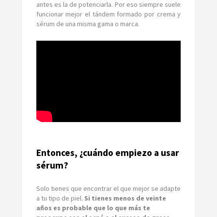
antes es la de potenciarla. Por eso siempre suele
funcionar mejor el tándem formado por crema y
sérum de una misma gama o marca.
Entonces, ¿cuándo empiezo a usar
sérum?
Solo tienes que encontrar el que mejor se adapte
a tu tipo de piel.
Si tienes menos de veinte
años es probable que lo que más te