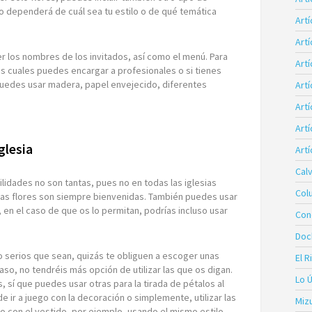
o dependerá de cuál sea tu estilo o de qué temática
Art
Art
 los nombres de los invitados, así como el menú. Para
Artí
las cuales puedes encargar a profesionales o si tienes
 Puedes usar madera, papel envejecido, diferentes
Art
Art
Artí
glesia
Artí
Calv
bilidades no son tantas, pues no en todas las iglesias
Col
las flores son siempre bienvenidas. También puedes usar
, en el caso de que os lo permitan, podrías incluso usar
Con
Doc
o serios que sean, quizás te obliguen a escoger unas
El R
so, no tendréis más opción de utilizar las que os digan.
Lo 
s, sí que puedes usar otras para la tirada de pétalos al
ede ir a juego con la decoración o simplemente, utilizar las
Miz
go con el vestido, por ejemplo, usando el mismo estilo.