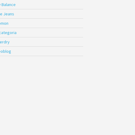
 Balance
e Jeans
omon
 categoria
erdry
eoblog