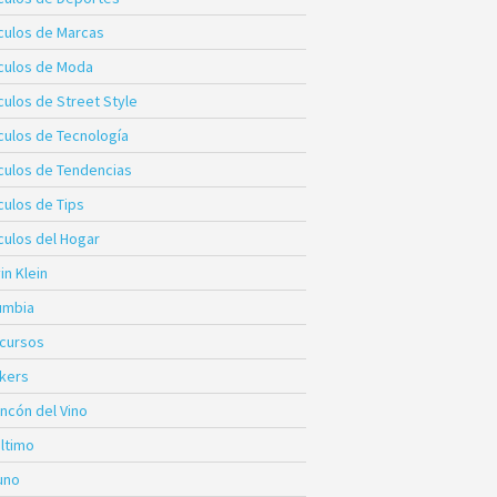
ículos de Marcas
ículos de Moda
culos de Street Style
ículos de Tecnología
ículos de Tendencias
culos de Tips
culos del Hogar
in Klein
umbia
cursos
kers
incón del Vino
Último
uno