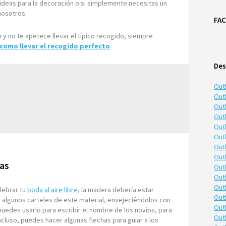
s ideas para la decoración o si simplemente necesitas un
nosotros.
FA
 y no te apetece llevar el típico recogido, siempre
como llevar el recogido perfecto
.
Des
Out
Outl
Outl
Out
Out
Out
Out
Out
das
Out
Out
Out
elebrar tu
boda al aire libre
, la madera debería estar
Out
 algunos carteles de este material, envejeciéndolos con
Out
puedes usarlo para escribir el nombre de los novios, para
Out
ncluso, puedes hacer algunas flechas para guiar a los