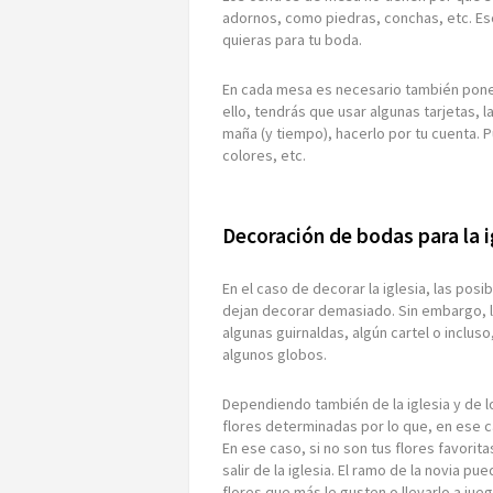
adornos, como piedras, conchas, etc. Es
quieras para tu boda.
En cada mesa es necesario también poner
ello, tendrás que usar algunas tarjetas, 
maña (y tiempo), hacerlo por tu cuenta.
colores, etc.
Decoración de bodas para la i
En el caso de decorar la iglesia, las posi
dejan decorar demasiado. Sin embargo, 
algunas guirnaldas, algún cartel o incluso
algunos globos.
Dependiendo también de la iglesia y de l
flores determinadas por lo que, en ese ca
En ese caso, si no son tus flores favorita
salir de la iglesia. El ramo de la novia pu
flores que más le gusten o llevarlo a jue