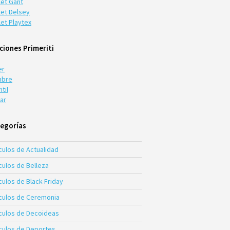
let Gant
let Delsey
let Playtex
ciones Primeriti
er
bre
ntil
ar
egorías
culos de Actualidad
culos de Belleza
culos de Black Friday
ículos de Ceremonia
ículos de Decoideas
ículos de Deportes