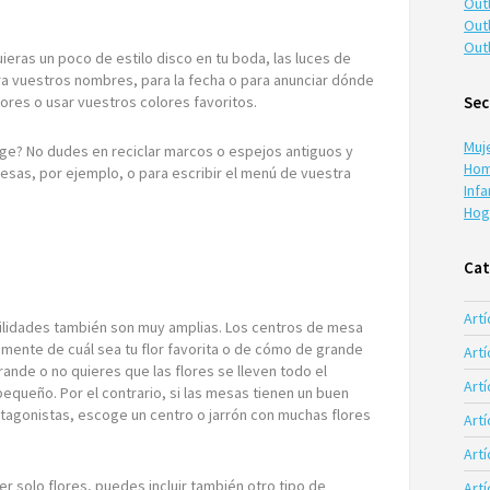
Out
Out
Out
uieras un poco de estilo disco en tu boda, las luces de
a vuestros nombres, para la fecha o para anunciar dónde
Sec
lores o usar vuestros colores favoritos.
Muj
age? No dudes en reciclar marcos o espejos antiguos y
Hom
mesas, por ejemplo, o para escribir el menú de vuestra
Infa
Hog
Cat
Artí
bilidades también son muy amplias. Los centros de mesa
ente de cuál sea tu flor favorita o de cómo de grande
Artí
ande o no quieres que las flores se lleven todo el
Artí
pequeño. Por el contrario, si las mesas tienen un buen
otagonistas, escoge un centro o jarrón con muchas flores
Art
Art
r solo flores, puedes incluir también otro tipo de
Art