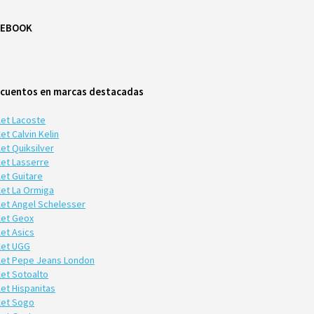
CEBOOK
cuentos en marcas destacadas
let Lacoste
et Calvin Kelin
et Quiksilver
let Lasserre
let Guitare
let La Ormiga
let Angel Schelesser
let Geox
let Asics
let UGG
let Pepe Jeans London
let Sotoalto
let Hispanitas
let Sogo