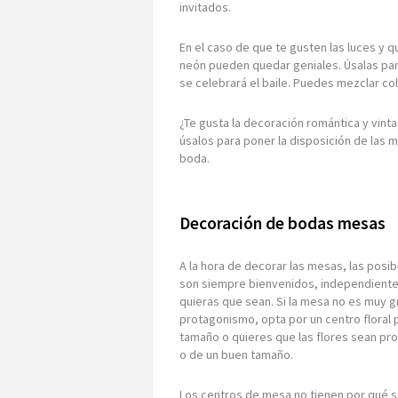
invitados.
En el caso de que te gusten las luces y q
neón pueden quedar geniales. Úsalas par
se celebrará el baile. Puedes mezclar co
¿Te gusta la decoración romántica y vint
úsalos para poner la disposición de las 
boda.
Decoración de bodas mesas
A la hora de decorar las mesas, las posi
son siempre bienvenidos, independientem
quieras que sean. Si la mesa no es muy gr
protagonismo, opta por un centro floral 
tamaño o quieres que las flores sean pr
o de un buen tamaño.
Los centros de mesa no tienen por qué se