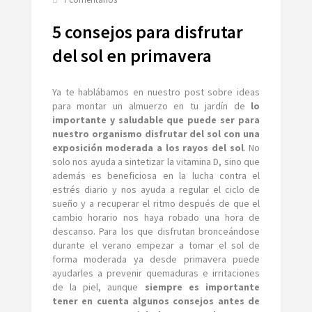
5
consejos
5 consejos para disfrutar
para
disfrutar
del sol en primavera
del
sol
en
Ya te hablábamos en nuestro post sobre ideas
primavera
para montar un almuerzo en tu jardín de
lo
importante y saludable que puede ser para
nuestro organismo disfrutar del sol con una
exposición moderada a los rayos del sol
. No
solo nos ayuda a sintetizar la vitamina D, sino que
además es beneficiosa en la lucha contra el
estrés diario y nos ayuda a regular el ciclo de
sueño y a recuperar el ritmo después de que el
cambio horario nos haya robado una hora de
descanso. Para los que disfrutan bronceándose
durante el verano empezar a tomar el sol de
forma moderada ya desde primavera puede
ayudarles a prevenir quemaduras e irritaciones
de la piel, aunque
siempre es importante
tener en cuenta algunos consejos antes de