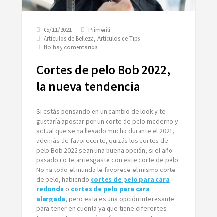
05/11/2021
Primeriti
Artículos de Belleza
,
Artículos de Tips
en
No hay comentarios
Cortes
de
Cortes de pelo Bob 2022,
pelo
Bob
la nueva tendencia
2022,
la
nueva
Si estás pensando en un cambio de look y te
tendencia
gustaría apostar por un corte de pelo moderno y
actual que se ha llevado mucho durante el 2021,
además de favorecerte, quizás los cortes de
pelo Bob 2022 sean una buena opción, si el año
pasado no te arriesgaste con este corte de pelo.
No ha todo el mundo le favorece el mismo corte
de pelo, habiendo
cortes de pelo para cara
redonda
o
cortes de pelo para cara
alargada
, pero esta es una opción interesante
para tener en cuenta ya que tiene diferentes