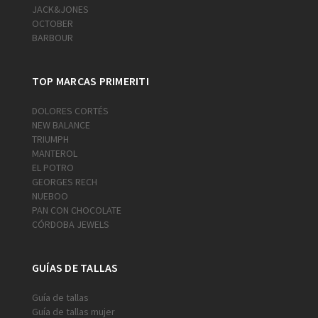
JACK&JONES
OCTOBER
BARBOUR
TOP MARCAS PRIMERITI
DOLORES CORTÉS
NEW BALANCE
TRIUMPH
MANTEROL
EL POTRO
GEORGES RECH
NUEBOO
PAN CON CHOCOLATE
CÓRDOBA JEWELS
GUÍAS DE TALLAS
Guía de tallas
Guía de tallas mujer