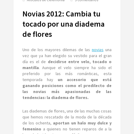
Novias
2012:
Novias 2012: Cambia tu
Cambia
tu
tocado por una diadema
tocado
de flores
por
una
diadema
de
Uno de los mayores dilemas de las
novias
una
flores
vez que ya han elegido su vestido para el gran
día es el de
decidirse entre velo, tocado o
mantilla
. Aunque el velo siempre ha sido el
preferido por las más románticas, esta
temporada hay
un accesorio que está
ganando posiciones como el predilecto de
las novias más apasionadas de las
tendencias: la diadema de flores.
Las diademas de flores, una de las muchas cosas
que hemos rescatado de la moda de la década
de los ochenta,
aportan un halo muy dulce y
femenino
a quienes no tienen reparos de a la