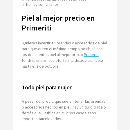
en
No hay comentarios
Piel
al
Piel al mejor precio en
mejor
precio
Primeriti
en
Primeriti
¿Quieres invertir en prendas y accesorios de piel
para que duren el máximo tiempo posible? con
los descuentos piel al mejor precio
Primeriti
tendrás una amplia oferta a tu disposición solo
hasta el 2 de octubre.
Todo piel para mujer
A pesar del precio que suelen tener las prendas
o accesorios hechos en piel, hay un duro trabajo
detrás que justifica en muchos casos esos
importes tan elevados.